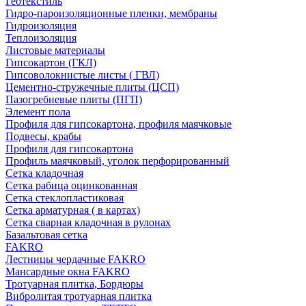
Геотекстиль
Гидро-пароизоляционные пленки, мембраны
Гидроизоляция
Теплоизоляция
Листовые материалы
Гипсокартон (ГКЛ)
Гипсоволокнистые листы ( ГВЛ)
Цементно-стружечные плиты (ЦСП)
Пазогребневые плиты (ПГП)
Элемент пола
Профиля для гипсокартона, профиля маячковые
Подвесы, крабы
Профиля для гипсокартона
Профиль маячковый, уголок перфорированный
Сетка кладочная
Сетка рабица оцинкованная
Сетка стеклопластиковая
Сетка арматурная ( в картах)
Сетка сварная кладочная в рулонах
Базальтовая сетка
FAKRO
Лестницы чердачные FAKRO
Мансардные окна FAKRO
Тротуарная плитка, Бордюры
Вибролитая тротуарная плитка