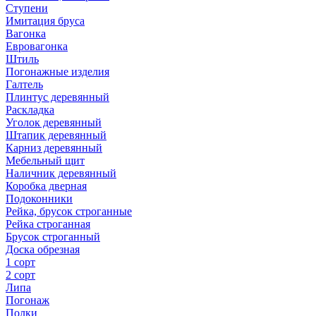
Ступени
Имитация бруса
Вагонка
Евровагонка
Штиль
Погонажные изделия
Галтель
Плинтус деревянный
Раскладка
Уголок деревянный
Штапик деревянный
Карниз деревянный
Мебельный щит
Наличник деревянный
Коробка дверная
Подоконники
Рейка, брусок строганные
Рейка строганная
Брусок строганный
Доска обрезная
1 сорт
2 сорт
Липа
Погонаж
Полки