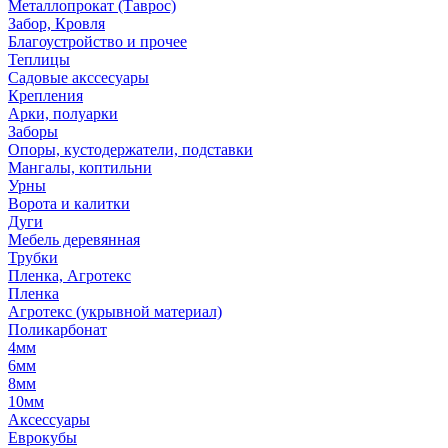
Металлопрокат (Таврос)
Забор, Кровля
Благоустройство и прочее
Теплицы
Садовые акссесуары
Крепления
Арки, полуарки
Заборы
Опоры, кустодержатели, подставки
Мангалы, коптильни
Урны
Ворота и калитки
Дуги
Мебель деревянная
Трубки
Пленка, Агротекс
Пленка
Агротекс (укрывной материал)
Поликарбонат
4мм
6мм
8мм
10мм
Аксессуары
Еврокубы