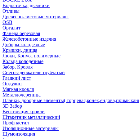
Водосточка, дымники
Отливы
Древесно-листовые материалы
OSB
Оргалит
Фанера березовая
Железобетонные изделия
Доборы колодезные
Крышки, днища
Люки, Конуса полимерные
Кольца колодезные
Забор, Кровля
Снегозадержатель трубчатый
Гладкий лист
Ондулин
Мягкая кровля
Металлочерепица
Планки, доборные элементы( торцевая,конек,ендова,примыкан
3D Забор
Вентиляция кровли
Штакетник металлический
Профнастил
Изоляционные материалы
Шумоизоляция