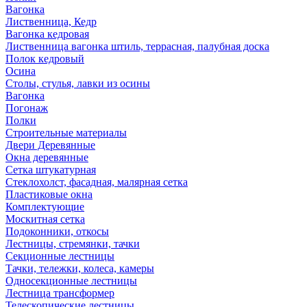
Вагонка
Лиственница, Кедр
Вагонка кедровая
Лиственница вагонка штиль, террасная, палубная доска
Полок кедровый
Осина
Столы, стулья, лавки из осины
Вагонка
Погонаж
Полки
Строительные материалы
Двери Деревянные
Окна деревянные
Сетка штукатурная
Стеклохолст, фасадная, малярная сетка
Пластиковые окна
Комплектующие
Москитная сетка
Подоконники, откосы
Лестницы, стремянки, тачки
Секционные лестницы
Тачки, тележки, колеса, камеры
Односекционные лестницы
Лестница трансформер
Телескопические лестницы