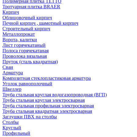
Полимерная плитка TETTO
Тротуарная плитка BRAER
Кирпич
Облицовочный кирпич
Печной кирпич , шамотный кирпич
Строительный кирпич
Металлопрокат
Ворота, калитки
Лист горячекатаный
Полоса горячекатаная
Проволока вязальная
Пруток (сталь квадратная)
Сваи
Арматура
Композитная стеклопластиковая арматура
Уголок равнополочный
Швеллер
Труба стальная круглая водогазопроводная (ВГП)
Труба стальная круглая электросварная
Труба стальная профильная электросварная
Труба стальная квадратная электросварная
Заглушки ПВХ на столбы
Столбы
Круглый
Профильный