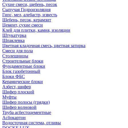
Сухие смеси, щебень, песок
Сыпучая Гидроизоляция
Гипс, мел, алебастр, известь
Щебень, песок, керамзит
Цемент, сухие смеси
Клей для плитки, камня, изоляции
Штукатурка
Шпаклевка
Цветная кладочная смесь, цветная затирка
Смеси для пола
Столешницы
Строительные блоки
Фундаментные блоки
Блок газобетонный
Блоки ФБС
Керамические блоки
Азбест, шифер
Шифер плоский
Муфты
Шифер полосы (грядки)
Шифер волновой
Труба асбестоцементные
Асбокартон
Водосточная система, отливы
DOCKE LUX