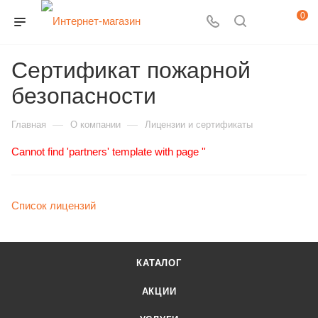
0
Сертификат пожарной
безопасности
—
—
Главная
О компании
Лицензии и сертификаты
Cannot find 'partners' template with page ''
Список лицензий
КАТАЛОГ
АКЦИИ